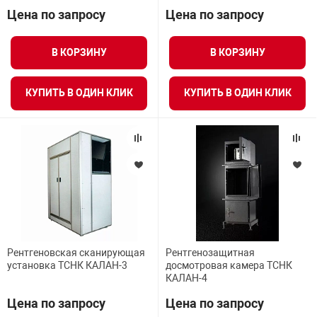
Цена по запросу
Цена по запросу
арная безопасность
В КОРЗИНУ
В КОРЗИНУ
ищенное оборудование
КУПИТЬ В ОДИН КЛИК
КУПИТЬ В ОДИН КЛИК
питания
повещения
Рентгеновская сканирующая
Рентгенозащитная
установка ТСНК КАЛАН-3
досмотровая камера ТСНК
КАЛАН-4
Цена по запросу
Цена по запросу