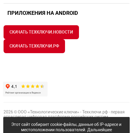
ПРИЛОЖЕНИЯ НА ANDROID
СКАЧАТЬ ТЕХКЛЮЧИ.НОВОСТИ
СКАЧАТЬ ТЕХКЛЮЧИ.РФ
2026 © ООО «Технологические ключи» - Техключи.рф - первая
отраслевая цифровая платформа российских систем
безопасности.
Этот сайт собирает cookie-файлы, данные об IP-адресе и
Проект
Группы ФТК
местоположении пользователей. Дальнейшее