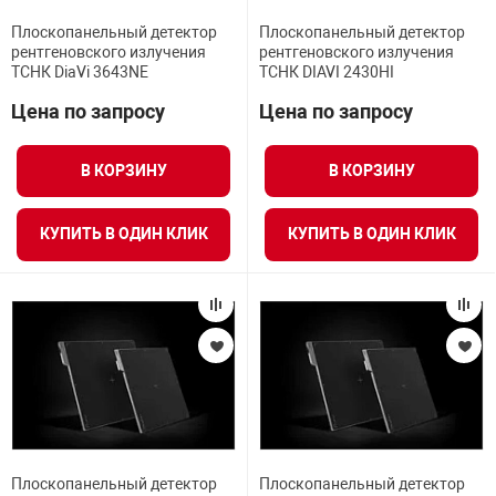
Рабочая нагрузка
нтроля управления
Плоскопанельный детектор
Плоскопанельный детектор
рентгеновского излучения
рентгеновского излучения
ТСНК DiaVi 3643NE
ТСНК DIAVI 2430HI
Цена по запросу
Цена по запросу
ниторинга и аналитики
ии объектов
сти
ВСЕ ФИЛЬТРЫ
В КОРЗИНУ
В КОРЗИНУ
раны периметра
КУПИТЬ В ОДИН КЛИК
КУПИТЬ В ОДИН КЛИК
ектропитания
оборудование
 и экипировка
Плоскопанельный детектор
Плоскопанельный детектор