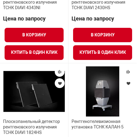
рентгеновского излучения
рентгеновского излучения
я техника
ТСНК DIAVI 4343NI
ТСНК DIAVI 2430HS
Цена по запросу
Цена по запросу
ые автомобили
В КОРЗИНУ
В КОРЗИНУ
защиты информации
КУПИТЬ В ОДИН КЛИК
КУПИТЬ В ОДИН КЛИК
нная техника
е средства охраны
ые ключи
Плоскопанельный детектор
Рентгенотелевизионная
рентгеновского излучения
установка ТСНК КАЛАН-5
ТСНК DIAVI 1824HS
жарные сигнализации