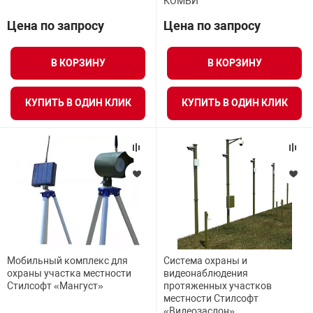
КОМБИ"
Цена по запросу
Цена по запросу
арная безопасность
В КОРЗИНУ
В КОРЗИНУ
ищенное оборудование
КУПИТЬ В ОДИН КЛИК
КУПИТЬ В ОДИН КЛИК
питания
повещения
Мобильный комплекс для
Система охраны и
охраны участка местности
видеонаблюдения
Стилсофт «Мангуст»
протяженных участков
местности Стилсофт
«Видеозаслон»