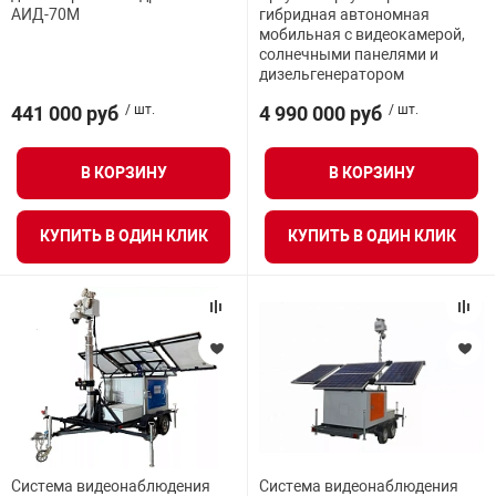
АИД-70М
гибридная автономная
Средства инди
Табло взрыво
мобильная с видеокамерой,
металлоконструкции
солнечными панелями и
дизельгенератором
Стволы пожар
Термошкафы в
вные решения
441 000 руб
/ шт.
4 990 000 руб
/ шт.
Узлы стыковоч
В КОРЗИНУ
В КОРЗИНУ
нная безопасность
Установки рас
КУПИТЬ В ОДИН КЛИК
КУПИТЬ В ОДИН КЛИК
Шкафы пожарн
Щиты пожарны
ные установки
ное оборудование
Система видеонаблюдения
Система видеонаблюдения