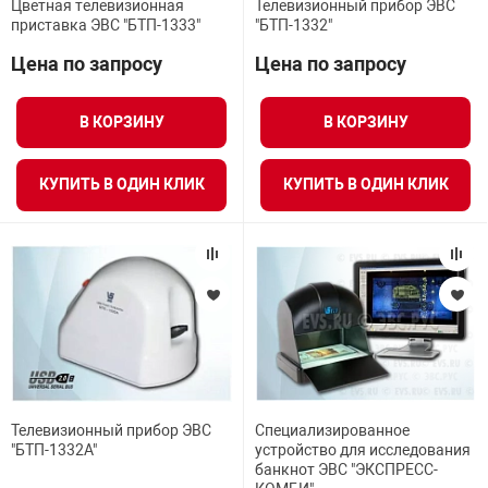
Цветная телевизионная
Телевизионный прибор ЭВС
я техника
приставка ЭВС "БТП-1333"
"БТП-1332"
Цена по запросу
Цена по запросу
ые автомобили
В КОРЗИНУ
В КОРЗИНУ
защиты информации
КУПИТЬ В ОДИН КЛИК
КУПИТЬ В ОДИН КЛИК
нная техника
е средства охраны
ые ключи
Телевизионный прибор ЭВС
Специализированное
"БТП-1332А"
устройство для исследования
банкнот ЭВС "ЭКСПРЕСС-
жарные сигнализации