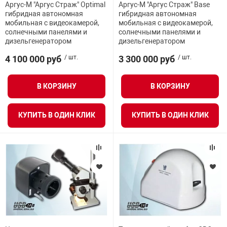
Аргус-М "Аргус Страж" Optimal
Аргус-М "Аргус Страж" Base
нтроля управления
гибридная автономная
гибридная автономная
мобильная с видеокамерой,
мобильная с видеокамерой,
солнечными панелями и
солнечными панелями и
дизельгенератором
дизельгенератором
ниторинга и аналитики
4 100 000 руб
/ шт.
3 300 000 руб
/ шт.
ии объектов
сти
В КОРЗИНУ
В КОРЗИНУ
раны периметра
КУПИТЬ В ОДИН КЛИК
КУПИТЬ В ОДИН КЛИК
ектропитания
оборудование
 и экипировка