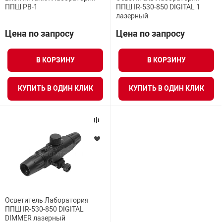
ППШ РВ-1
ППШ IR-530-850 DIGITAL 1
Средства инди
Табло взрыво
лазерный
металлоконструкции
Цена по запросу
Цена по запросу
Стволы пожар
Термошкафы в
вные решения
В КОРЗИНУ
В КОРЗИНУ
Узлы стыковоч
нная безопасность
КУПИТЬ В ОДИН КЛИК
КУПИТЬ В ОДИН КЛИК
Установки рас
Шкафы пожарн
Щиты пожарны
ные установки
Осветитель Лаборатория
ное оборудование
ППШ IR-530-850 DIGITAL
DIMMER лазерный