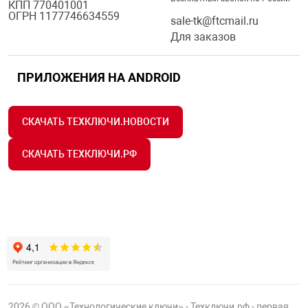
КПП 770401001
я техника
ОГРН 1177746634559
sale-tk@ftcmail.ru
Для заказов
ые автомобили
ПРИЛОЖЕНИЯ НА ANDROID
защиты информации
СКАЧАТЬ ТЕХКЛЮЧИ.НОВОСТИ
СКАЧАТЬ ТЕХКЛЮЧИ.РФ
нная техника
е средства охраны
ые ключи
жарные сигнализации
2026 © ООО «Технологические ключи» - Техключи.рф - первая