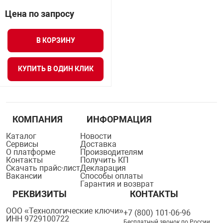
нтроля управления
Цена по запросу
В КОРЗИНУ
ниторинга и аналитики
ии объектов
КУПИТЬ В ОДИН КЛИК
сти
раны периметра
КОМПАНИЯ
ИНФОРМАЦИЯ
Каталог
Новости
ектропитания
Сервисы
Доставка
О платформе
Производителям
Контакты
Получить КП
оборудование
Скачать прайс-лист
Декларация
Вакансии
Способы оплаты
Гарантия и возврат
РЕКВИЗИТЫ
КОНТАКТЫ
 и экипировка
ООО «Технологические ключи»
+7 (800) 101-06-96
ИНН 9729100722
Бесплатный звонок по России