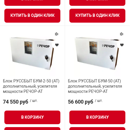
я техника
КУПИТЬ В ОДИН КЛИК
КУПИТЬ В ОДИН КЛИК
ые автомобили
защиты информации
нная техника
Блок РУССБЫТ БУМ-2-50 (АТ)
Блок РУССБЫТ БУМ-50 (АТ)
дополнительный, усилителя
дополнительный, усилителя
мощности РЕЧОР-АТ
мощности РЕЧОР-АТ
е средства охраны
74 550 руб
/ шт.
56 600 руб
/ шт.
ые ключи
В КОРЗИНУ
В КОРЗИНУ
жарные сигнализации