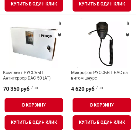
КУПИТЬ В ОДИН КЛИК
КУПИТЬ В ОДИН КЛИК
арная безопасность
ищенное оборудование
питания
Комплект РУССБЫТ
Микрофон РУССБЫТ БАС на
повещения
Антитеррор БАС-50 (АТ)
витом шнуре
70 350 руб
/ шт.
4 620 руб
/ шт.
В КОРЗИНУ
В КОРЗИНУ
КУПИТЬ В ОДИН КЛИК
КУПИТЬ В ОДИН КЛИК