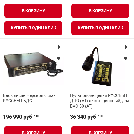
нтроля управления
В КОРЗИНУ
В КОРЗИНУ
КУПИТЬ В ОДИН КЛИК
КУПИТЬ В ОДИН КЛИК
ниторинга и аналитики
ВСЕ ФИЛЬТРЫ
ии объектов
сти
раны периметра
ектропитания
Блок диспетчерской связи
Пульт оповещения РУССБЫТ
оборудование
РУССБЫТ БДС
ДПО (АТ) дистанционный, для
БАС-50 (АТ)
196 990 руб
/ шт.
36 340 руб
/ шт.
 и экипировка
В КОРЗИНУ
В КОРЗИНУ