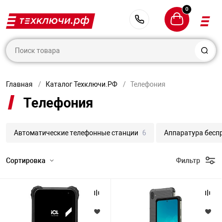
0
Назад
Назад
Назад
Назад
Назад
Назад
Назад
Назад
Назад
Назад
Назад
Назад
Назад
Назад
Назад
Назад
Назад
Назад
Назад
Назад
Назад
Назад
Назад
Назад
Назад
Назад
Назад
Назад
Назад
Назад
+7 (800) 101-06-9
Заказать звонок
1-06-95
Серверное обо
Компьютеры и 
Комплектующи
Программное о
Досмотровое о
Защита от БПЛ
Радиостанции
Кибербезопасн
БПА
Видеонаблюде
Сетевое обору
Антитеррорист
Весы и весовое
Домофоны
Интерактивные
Кабины
Промышленное
Система контро
Системы охран
Системы элект
Снаряжение и 
Средства защи
Телефония
Тепловизионная
Технические ср
Охранно-пожар
Противопожарн
Взрывозащищен
Источники пит
Системы опов
вычислительно
оборудование
доступом
Главная
Каталог Техключи.РФ
Телефония
оборудование
Мобильные ЦОД
Мониторы
Облачные серв
Детекторы взр
Мобильные ко
Аксессуары дл
Антивирусы
Контроллеры
IP видеорегист
Wi-Fi роутеры
Автоматизация
IP Видеодомоф
АПК противовир
Акустические п
Анализаторы
Быстроразвор
Аккумуляторны
Бронежилеты, к
Акустическое и
Автоматически
Аксессуары для
Вибрационные 
Извещатели ав
Автоматически
Барьер искроз
Бесперебойные
Громкоговорит
 14 87
Телефония
Материнские п
Блокираторы р
Автономные С
комплексы
стеллажи
виброакустиче
станции
обнаружения
пожаротушени
напряжением 1
устройств
 и ноутбуки
Серверы
Моноблоки
Операционные 
Обнаружители 
Ружья
Базовое оборуд
Защита АСУ ТП
Подводные апп
IP Камеры
Беспроводные 
Автомобильные
IP Вызывные п
Видеопилоны
Акустические 
Модули
Гибридные при
Извещатели ох
Взрывозащищё
Пульты связи
рбург
Накопители HDD
химических и б
Биометрически
Вспомогательн
Зарядные стан
Генераторы шу
Аппаратура бе
Охранная GSM 
Беспроводная 
Бесперебойные
Автоматические телефонные станции
6
Аппаратура бесп
агентов
Локализаторы 
электромобиле
передачи данн
пожаротушени
напряжением 2
ющие для
Системы хране
Ноутбуки
Офисные прило
Софт
Мобильные и с
Защита информ
LCD панели
Коммутаторы, 
Вагонные весы
Аудио вызывны
Голографическ
Акустические 
ЭВМ
Инфракрасные 
Извещатели по
Извещатели д
Узлы звукоуси
Сортировка
Фильтр
ьного оборудования
Оперативная п
звукопоглоща
Дополнительно
Защитные сист
Детекторы пол
наблюдения
Радиоволновые
взрывозащище
Металлодетект
Противотаранн
Инверторы сол
Комплексы свя
обнаружения
Вентили пожар
Бесперебойные
Системные бло
Серверная опе
Стационарные 
Портативные р
Контроль сотр
Видеокамеры
Конвертеры
Весы платформ
Аудио трубки
Детское обору
Исполнительны
Усилители мощ
напряжением 2
Подбор параметров
е обеспечение
Кабины для зву
Замки и элект
Извещатели
Защита от ПЭ
Кронштейны
Извещатели ох
Рентгенотелев
защелки
Кабели
Станции сотово
Двери противо
взрывозащище
Розничная цена
Программное о
Видеорегистра
Кроссы
Гири
Видео вызывны
Дополнительно
Оповещатели
Бесперебойные