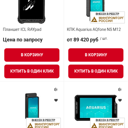
онирования
информационно
Офисные перег
Подавитель ди
Тепловизионны
напряжением 3
ных
Анализаторы м
Запчасти к тур
Распределение
Телефонные ап
Дымососы
Извещатели пл
Видеосерверы
Модемы
Динамометры
Комплект ауди
Интерактивные
Приемно-контр
взрывозащищё
ск
Сетевая безопа
Специализиров
Подавитель со
Тепловизионны
Бесперебойные
е оборудование
Досмотровые з
гос. тайны
Идентификато
Системы поэле
Шлюзы VoIP, TD
Изделия комму
напряжением 4
Планшет ICL RAYpad
КПК Aquarius AQfone NS M12
Кожухи
Модули SFP
Дополнительно
Интерактивные
Радиоканальны
АКБ
Извещатели ру
Средства унич
Тепловизионны
взрывозащищё
Цена по запросу
от 89 420 руб
/ шт.
 БПЛА
МИНПРОМТОРГ
Системы досмо
Стойки и подст
Калитки и огра
Клапаны сброс
Инверторы
Кронштейны дл
Мультиплексо
Животноводчес
Интерактивные
Расширители
автомобиля
давления
видеонаблюде
Тепловизоры
Извещатели те
В КОРЗИНУ
В КОРЗИНУ
ции
Кнопки выхода
взрывозащище
Источники бес
Бренд
Оптическое об
Контейнерные 
Проекционное 
Сетевые контр
Средства досм
Модули газопо
питания уличн
КУПИТЬ В ОДИН КЛИК
КУПИТЬ В ОДИН КЛИК
Монтажные ш
Цифровые при
транспорта
пожаротушени
асность
Ограждения
Изделия комму
Потребляемая мощность
Резервирование
Крановые весы
Сенсорные кио
взрывозащище
Преобразовате
Пост идентифи
Модули пожаро
Программное о
тонкораспылен
Электропитание
Системы перед
Лабораторные 
Терминалы сам
системы контро
Оповещатели з
Резервные исто
Программное о
взрывозащищё
выходным напр
юдение
видеонаблюде
Модули порош
Напряжение питания
Тензодатчики
Уличные киоск
Сетевые СКУД
Оповещатели р
Резервные с в