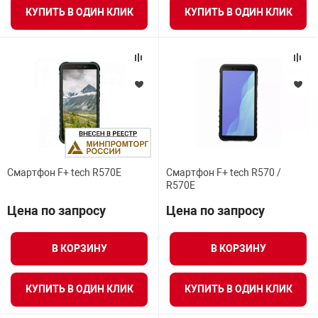
я техника
КУПИТЬ В ОДИН КЛИК
КУПИТЬ В ОДИН КЛИК
ые автомобили
защиты информации
Смартфон F+ tech R570E
Смартфон F+ tech R570 /
нная техника
R570E
Цена по запросу
Цена по запросу
е средства охраны
В КОРЗИНУ
В КОРЗИНУ
ые ключи
КУПИТЬ В ОДИН КЛИК
КУПИТЬ В ОДИН КЛИК
жарные сигнализации