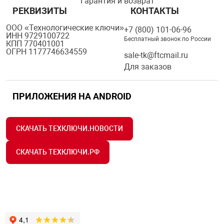
Гарантия и возврат
РЕКВИЗИТЫ
КОНТАКТЫ
нтроля управления
ООО «Технологические ключи»
+7 (800) 101-06-96
ИНН 9729100722
Бесплатный звонок по России
КПП 770401001
ОГРН 1177746634559
ниторинга и аналитики
sale-tk@ftcmail.ru
ии объектов
Для заказов
сти
ПРИЛОЖЕНИЯ НА ANDROID
раны периметра
СКАЧАТЬ ТЕХКЛЮЧИ.НОВОСТИ
ектропитания
СКАЧАТЬ ТЕХКЛЮЧИ.РФ
оборудование
 и экипировка