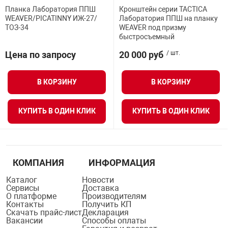
Планка Лаборатория ППШ
Кронштейн серии TACTICA
Средства инди
Табло взрыво
WEAVER/PICATINNY ИЖ-27/
Лаборатория ППШ на планку
металлоконструкции
ТОЗ-34
WEAVER под призму
быстросъемный
Стволы пожар
Термошкафы в
вные решения
Цена по запросу
20 000 руб
/ шт.
Узлы стыковоч
В КОРЗИНУ
В КОРЗИНУ
нная безопасность
Установки рас
КУПИТЬ В ОДИН КЛИК
КУПИТЬ В ОДИН КЛИК
Шкафы пожарн
КОМПАНИЯ
ИНФОРМАЦИЯ
Щиты пожарны
ные установки
Каталог
Новости
Сервисы
Доставка
О платформе
Производителям
Контакты
Получить КП
ное оборудование
Скачать прайс-лист
Декларация
Вакансии
Способы оплаты