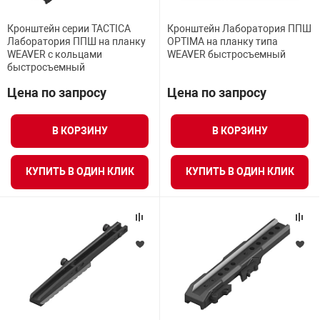
орудование
Прочее оборуд
Оборудования д
взрывозащищё
напряжением 2
Товарные весы
видеонаблюде
Турникеты
пожаротушени
Кронштейн серии TACTICA
Кронштейн Лаборатория ППШ
Лаборатория ППШ на планку
OPTIMA на планку типа
истическое
Оповещатели с
Стабилизаторы
WEAVER с кольцами
WEAVER быстросъемный
Торговые весы
ие
Пульты управл
Шлагбаумы
быстросъемный
Оборудования д
взрывозащищё
пожаротушени
Цена по запросу
Цена по запросу
Структурирова
Фасовочные ве
еское оборудование
Термокожухи
Шлюзовые каб
Оповещатели с
Система
Огнетушители
взрывозащищё
В КОРЗИНУ
В КОРЗИНУ
иссионные
Термошкафы
Электронные 
тры
Рукава пожарн
КУПИТЬ В ОДИН КЛИК
КУПИТЬ В ОДИН КЛИК
Посты взрыво
овое оборудование
Сигнально-осв
Приборы приём
приборы
взрывозащищё
ическое оборудование
Средства защи
Системы видео
дыхания
взрывозащище