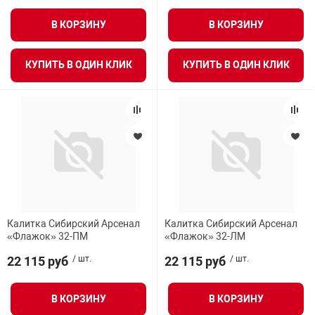
Средства инди
Табло взрыво
В КОРЗИНУ
В КОРЗИНУ
металлоконструкции
Стволы пожар
Термошкафы в
КУПИТЬ В ОДИН КЛИК
КУПИТЬ В ОДИН КЛИК
вные решения
Узлы стыковоч
нная безопасность
Установки рас
Шкафы пожарн
Калитка Сибирский Арсенал
Калитка Сибирский Арсенал
Щиты пожарны
«Флажок» 32-ПМ
«Флажок» 32-ЛМ
ные установки
22 115 руб
/ шт.
22 115 руб
/ шт.
ное оборудование
В КОРЗИНУ
В КОРЗИНУ