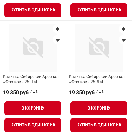
нтроля управления
КУПИТЬ В ОДИН КЛИК
КУПИТЬ В ОДИН КЛИК
ниторинга и аналитики
ии объектов
сти
раны периметра
Калитка Сибирский Арсенал
Калитка Сибирский Арсенал
ектропитания
«Флажок» 25-ПМ
«Флажок» 25-ЛМ
19 350 руб
/ шт.
19 350 руб
/ шт.
оборудование
В КОРЗИНУ
В КОРЗИНУ
 и экипировка
КУПИТЬ В ОДИН КЛИК
КУПИТЬ В ОДИН КЛИК