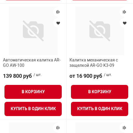
я техника
ые автомобили
защиты информации
Автоматическая калитка AR-
Калитка механическая с
GO AW-100
защелкой AR-GO K3-09
139 800 руб
/ шт.
от 16 900 руб
/ шт.
нная техника
В КОРЗИНУ
В КОРЗИНУ
е средства охраны
КУПИТЬ В ОДИН КЛИК
КУПИТЬ В ОДИН КЛИК
ые ключи
жарные сигнализации