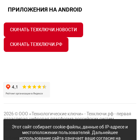
ПРИЛОЖЕНИЯ НА ANDROID
СКАЧАТЬ ТЕХКЛЮЧИ.НОВОСТИ
СКАЧАТЬ ТЕХКЛЮЧИ.РФ
2026 © ООО «Технологические ключи» - Техключи.рф - первая
отраслевая цифровая платформа российских систем
безопасности.
Этот сайт собирает cookie-файлы, данные об IP-адресе и
Проект
Группы ФТК
местоположении пользователей. Дальнейшее
Публичная оферта
использование сайта означает ваше согласие на