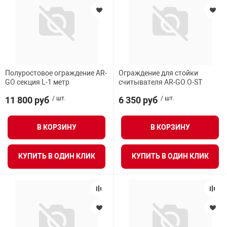
арная безопасность
ищенное оборудование
Полуростовое ограждение AR-
Ограждение для стойки
GO секция L-1 метр
считывателя AR-GO O-ST
питания
11 800 руб
/ шт.
6 350 руб
/ шт.
повещения
В КОРЗИНУ
В КОРЗИНУ
КУПИТЬ В ОДИН КЛИК
КУПИТЬ В ОДИН КЛИК